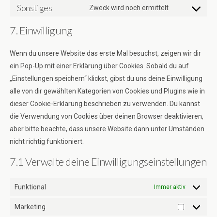
to
Sonstiges
Zweck wird noch ermittelt
notice-
service
Consent
for-
facebook
to
7. Einwilligung
gdpr
service
sonstiges
Wenn du unsere Website das erste Mal besuchst, zeigen wir dir
ein Pop-Up mit einer Erklärung über Cookies. Sobald du auf
„Einstellungen speichern“ klickst, gibst du uns deine Einwilligung
alle von dir gewählten Kategorien von Cookies und Plugins wie in
dieser Cookie-Erklärung beschrieben zu verwenden. Du kannst
die Verwendung von Cookies über deinen Browser deaktivieren,
aber bitte beachte, dass unsere Website dann unter Umständen
nicht richtig funktioniert.
7.1 Verwalte deine Einwilligungseinstellungen
Funktional
Immer aktiv
Marketing
Marketing