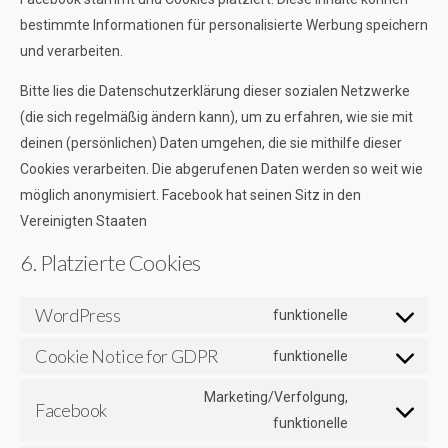
bestimmte Informationen für personalisierte Werbung speichern
und verarbeiten.
Bitte lies die Datenschutzerklärung dieser sozialen Netzwerke
(die sich regelmäßig ändern kann), um zu erfahren, wie sie mit
deinen (persönlichen) Daten umgehen, die sie mithilfe dieser
Cookies verarbeiten. Die abgerufenen Daten werden so weit wie
möglich anonymisiert. Facebook hat seinen Sitz in den
Vereinigten Staaten
6. Platzierte Cookies
WordPress
funktionelle
Consent
Cookie Notice for GDPR
to
funktionelle
Consent
service
to
Marketing/Verfolgung,
wordpress
Facebook
service
Consent
funktionelle
cookie-