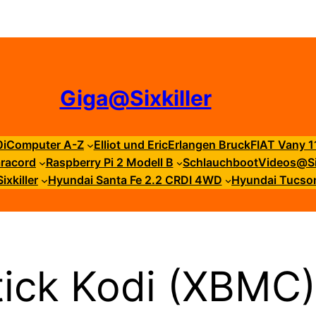
Giga@Sixkiller
i
Computer A-Z
Elliot und Eric
Erlangen Bruck
FIAT Vany 1
racord
Raspberry Pi 2 Modell B
Schlauchboot
Videos@Six
xkiller
Hyundai Santa Fe 2.2 CRDI 4WD
Hyundai Tucso
ick Kodi (XBMC) 