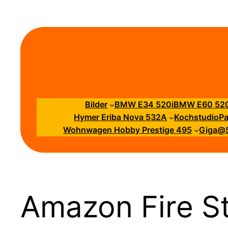
Zum
Inhalt
springen
Bilder
BMW E34 520i
BMW E60 520
Hymer Eriba Nova 532A
Kochstudio
Pa
Wohnwagen Hobby Prestige 495
Giga@Si
Amazon Fire St