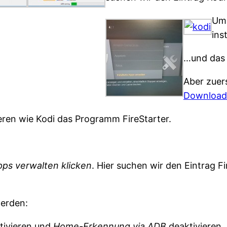
Um 
ins
…und das 
Aber zuer
Download
ieren wie Kodi das Programm FireStarter.
pps verwalten klicken
. Hier suchen wir den Eintrag F
werden:
tivieren und
Home-Erkennung via ADB
deaktivieren.