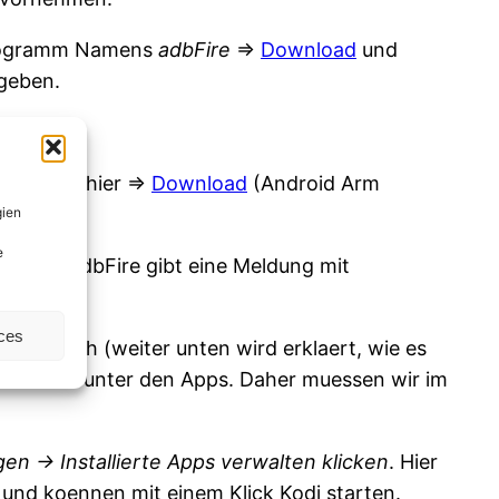
 Programm Namens
adbFire
=>
Download
und
ngeben.
den.
 wir von hier =>
Download
(Android Arm
gien
e
alliert (adbFire gibt eine Meldung mit
ces
staendlich (weiter unten wird erklaert, wie es
eint nicht unter den Apps. Daher muessen wir im
n -> Installierte Apps verwalten klicken
. Hier
 und koennen mit einem Klick Kodi starten.