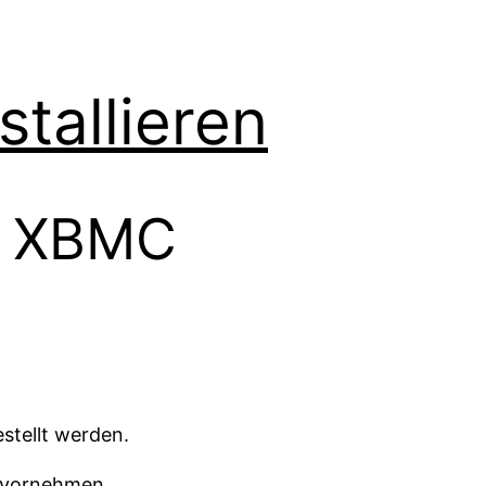
stallieren
on XBMC
stellt werden.
n vornehmen.