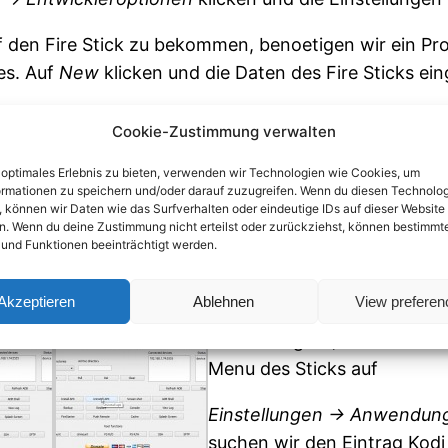
f den Fire Stick zu bekommen, benoetigen wir ein
 es. Auf
New
klicken und die Daten des Fire Sticks ei
f
Connect
klicken, um den Stick mit dem PC zu verbin
Cookie-Zustimmung verwalten
 wir Kodi auf dem Stick installieren. Kodi bekommen
 optimales Erlebnis zu bieten, verwenden wir Technologien wie Cookies, um
ormationen zu speichern und/oder darauf zuzugreifen. Wenn du diesen Technolo
 können wir Daten wie das Surfverhalten oder eindeutige IDs auf dieser Website
n. Wenn du deine Zustimmung nicht erteilst oder zurückziehst, können bestimmt
waehlen. Nach kurzer Zeit ist Kodi auf dem Stick inst
und Funktionen beeinträchtigt werden.
Akzeptieren
Ablehnen
View preferen
Kodi zu starten ist etwas um
einfacher geht). Kodi ersch
Menu des Sticks auf
Einstellungen -> Anwendunge
suchen wir den Eintrag Kodi