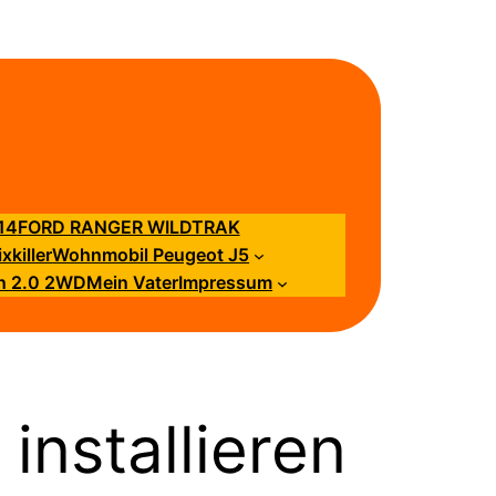
14
FORD RANGER WILDTRAK
killer
Wohnmobil Peugeot J5
n 2.0 2WD
Mein Vater
Impressum
installieren