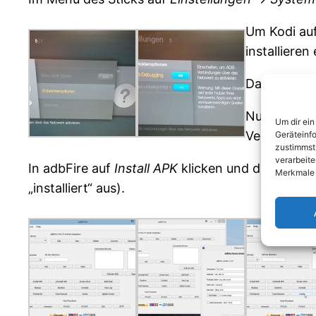
Um Kodi au
installieren
Danach au
Nun muessen
Um dir ein
Version).
Geräteinf
zustimmst,
verarbeite
In adbFire auf
Install APK
klicken und die apk aus
Merkmale 
„installiert“ aus).