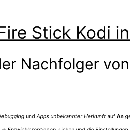
re Stick Kodi in
der Nachfolger v
ebugging
und
Apps unbekannter Herkunft
auf
An
ge
->
Entwickleroptionen
klicken und die Einstellunge